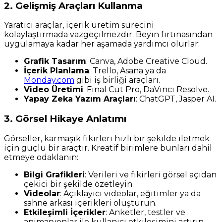
2. Gelişmiş Araçları Kullanma
Yaratıcı araçlar, içerik üretim sürecini
kolaylaştırmada vazgeçilmezdir. Beyin fırtınasından
uygulamaya kadar her aşamada yardımcı olurlar:
Grafik Tasarım
: Canva, Adobe Creative Cloud.
İçerik Planlama
: Trello, Asana ya da
Monday.com
gibi iş birliği araçları.
Video Üretimi
: Final Cut Pro, DaVinci Resolve.
Yapay Zeka Yazım Araçları
: ChatGPT, Jasper AI.
3. Görsel Hikaye Anlatımı
Görseller, karmaşık fikirleri hızlı bir şekilde iletmek
için güçlü bir araçtır. Kreatif birimlere bunları dahil
etmeye odaklanın:
Bilgi Grafikleri
: Verileri ve fikirleri görsel açıdan
çekici bir şekilde özetleyin.
Videolar
: Açıklayıcı videolar, eğitimler ya da
sahne arkası içerikleri oluşturun.
Etkileşimli İçerikler
: Anketler, testler ve
animasyonlar ile kullanıcı etkileşimini artırın.