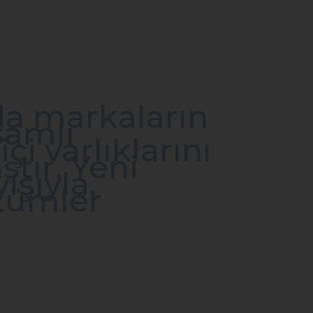
da markaların
samlı
i varlıklarını
tır. Yeni
şıyla,
özümler