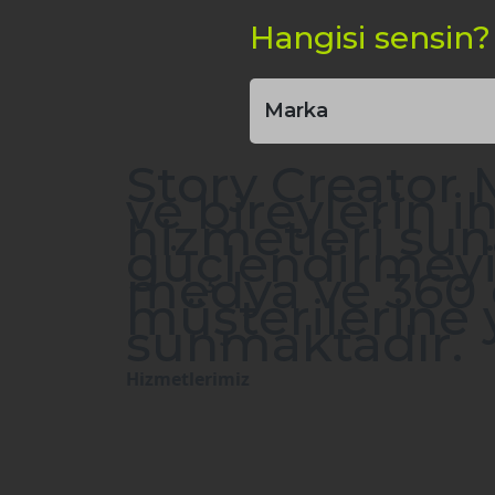
Hangisi sensin?
Marka
Story Creator 
ve bireylerin 
hizmetleri suna
güçlendirmeyi 
medya ve 360 d
müşterilerine y
sunmaktadır.
Hizmetlerimiz