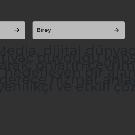
Birey
Media, dijital dünya
ihtiyaç duyduğu kap
rak, onların çevrimiç
hedefleyen bir ajans
erece hizmet anlayı
enilikçi ve etkili ç